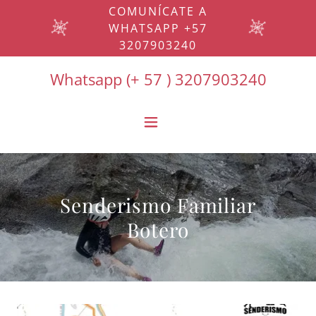
Select Language
▼
COMUNÍCATE A
WHATSAPP +57
3207903240
Whatsapp (+
57 ) 3207903240
Senderismo Familiar
Botero